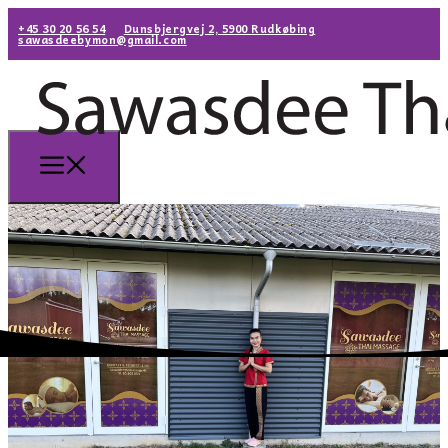
+45 30 20 56 54
Dunsbjergvej 2, 5900 Rudkøbing
sawasdeebymon@gmail.com