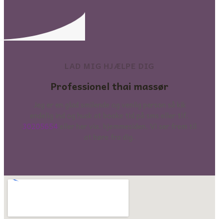
LAD MIG HJÆLPE DIG
Professionel thai massør
Jeg er en glad smilende og venlig person så kik
endelig ind og husk at booke tid på sms eller tlf.
30205654
eller her via. hjemmesiden. Vi ser frem til
at høre fra dig.